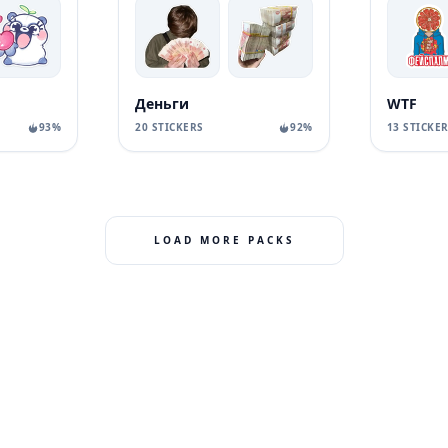
Деньги
WTF
93%
20 STICKERS
92%
13 STICKE
LOAD MORE PACKS