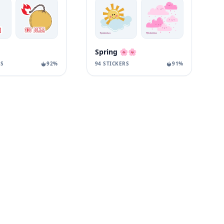
Spring 🌸🌸
RS
92%
94 STICKERS
91%