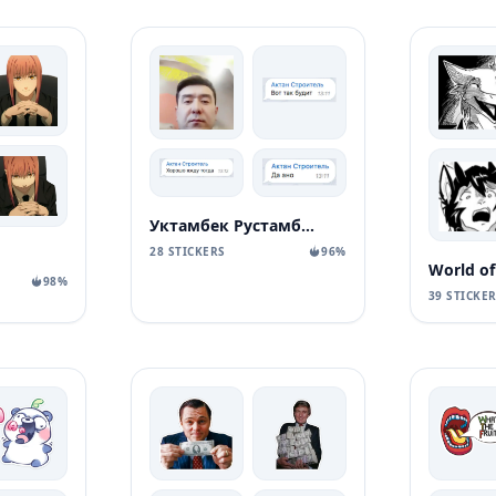
Уктамбек Рустамбекович
28 STICKERS
96%
98%
39 STICKE