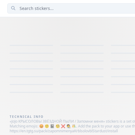
TECHNICAL INFO
«JoJo КРЫСОЛОВЫ ЗВЁЗДНОЙ ПЫЛИ / Запомни меня» stickers is a set of 33 s
Matching emojis: 😡 🤨 📓 🧐 ❌ 🧑‍🎨 🤼‍♂️. Add the pack to your app or use the
https://en.tgtg.su/pack/zapomnimenyaKrblsolovblStardust/install