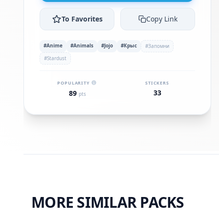
To Favorites
Copy Link
#Anime
#Animals
#Jojo
#Крыс
#Запомни
#Stardust
POPULARITY
STICKERS
33
89
pts
MORE SIMILAR PACKS