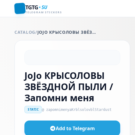
TGTG
SU
TELEGRAM STICKERS
CATALOG
/
JOJO КРЫСОЛОВЫ ЗВЁЗДНОЙ ПЫЛИ / ЗАПОМНИ МЕНЯ
JoJo КРЫСОЛОВЫ
ЗВЁЗДНОЙ ПЫЛИ /
Запомни меня
STATIC
@ zapomnimenyaKrblsolovblStardust
Add to Telegram