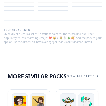
TECHNICAL INFO
«Марки» stickers is a set of 47 static stickers for the messaging app. Pack
popularity: 96 pts. Matching emojis: ❤️ 🥳 ♥️ 💐 ☃️ 🎄 🥰. Add the pack to your
app or use the direct link: https://en.tgtg.su/pack/markiumamari/install
MORE SIMILAR PACKS
VIEW ALL STATIC