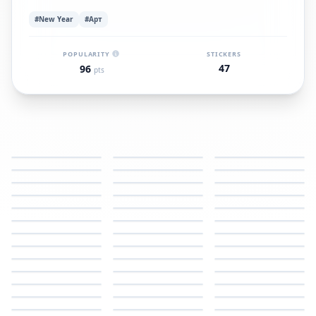
#New Year
#Арт
POPULARITY
STICKERS
47
96
pts