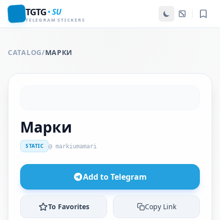
TGTG
SU
TELEGRAM STICKERS
CATALOG
/
МАРКИ
Марки
STATIC
@ markiumamari
Add to Telegram
To Favorites
Copy Link