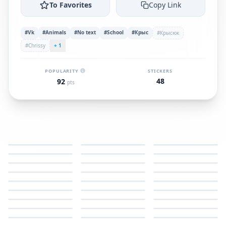
To Favorites
Copy Link
#Vk
#Animals
#No text
#School
#Крыс
#Крысюк
#Chrissy
+ 1
POPULARITY
STICKERS
48
92
pts