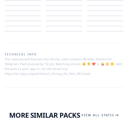
TECHNICAL INFO
The «Школьный Крысюк Без Текста» pack contains 48 static stickers for
Telegram. Pack popularity: 92 pts. Matching emojis: 😐 🫠 ❤️ ☺️ 🤪 😳 😶. Add
the pack to your app or use the direct link:
https://en.tgtg.su/pack/School_Chrissy_No_Text_VK/install
MORE SIMILAR PACKS
VIEW ALL STATIC