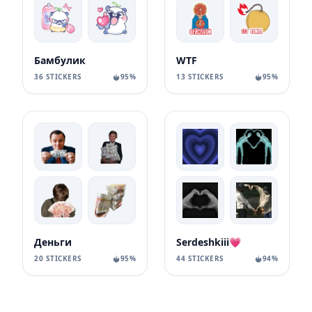
Бамбулик
WTF
36 STICKERS
95%
13 STICKERS
95%
Деньги
Serdeshkiii💗
20 STICKERS
95%
44 STICKERS
94%